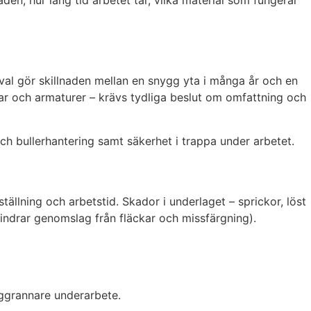
en, hur lång tid arbetet tar, vilka material som fungerar
val gör skillnaden mellan en snygg yta i många år och en
rrar och armaturer – krävs tydliga beslut om omfattning och
och bullerhantering samt säkerhet i trappa under arbetet.
llning och arbetstid. Skador i underlaget – sprickor, löst
 hindrar genomslag från fläckar och missfärgning).
ggrannare underarbete.