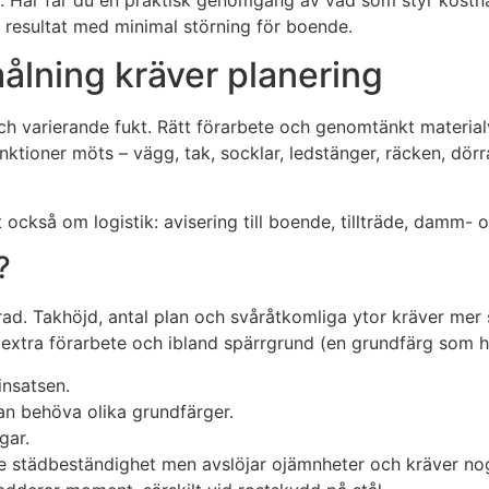
en. Här får du en praktisk genomgång av vad som styr kostnad
rt resultat med minimal störning för boende.
ålning kräver planering
ch varierande fukt. Rätt förarbete och genomtänkt material
unktioner möts – vägg, tak, socklar, ledstänger, räcken, dö
också om logistik: avisering till boende, tillträde, damm- 
?
. Takhöjd, antal plan och svåråtkomliga ytor kräver mer stä
ver extra förarbete och ibland spärrgrund (en grundfärg som
insatsen.
an behöva olika grundfärger.
gar.
re städbeständighet men avslöjar ojämnheter och kräver no