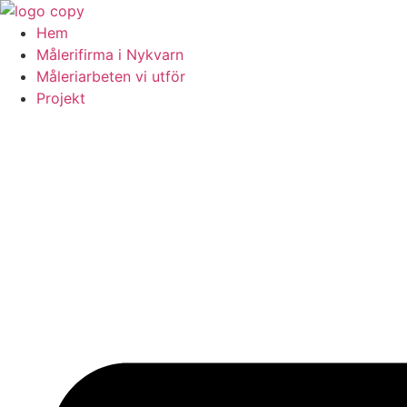
Skip
to
Hem
content
Målerifirma i Nykvarn
Måleriarbeten vi utför
Projekt