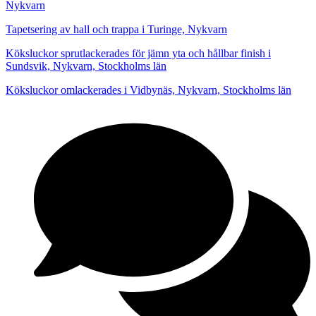
Nykvarn
Tapetsering av hall och trappa i Turinge, Nykvarn
Köksluckor sprutlackerades för jämn yta och hållbar finish i
Sundsvik, Nykvarn, Stockholms län
Köksluckor omlackerades i Vidbynäs, Nykvarn, Stockholms län