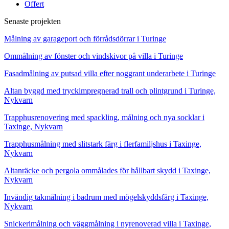
Offert
Senaste projekten
Målning av garageport och förrådsdörrar i Turinge
Ommålning av fönster och vindskivor på villa i Turinge
Fasadmålning av putsad villa efter noggrant underarbete i Turinge
Altan byggd med tryckimpregnerad trall och plintgrund i Turinge,
Nykvarn
Trapphusrenovering med spackling, målning och nya socklar i
Taxinge, Nykvarn
Trapphusmålning med slitstark färg i flerfamiljshus i Taxinge,
Nykvarn
Altanräcke och pergola ommålades för hållbart skydd i Taxinge,
Nykvarn
Invändig takmålning i badrum med mögelskyddsfärg i Taxinge,
Nykvarn
Snickerimålning och väggmålning i nyrenoverad villa i Taxinge,