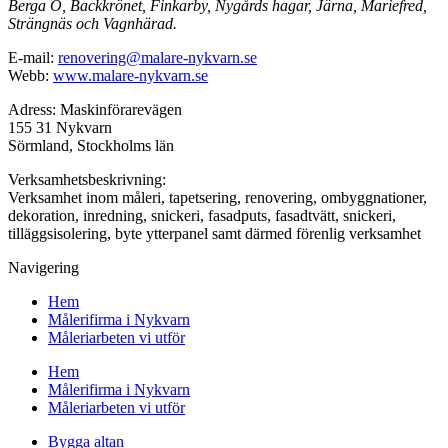
Berga Ö, Backkrönet, Finkarby, Nygårds hagar, Järna, Mariefred,
Strängnäs och Vagnhärad.
E-mail:
renovering@malare-nykvarn.se
Webb:
www.malare-nykvarn.se
Adress: Maskinförarevägen
155 31 Nykvarn
Sörmland, Stockholms län
Verksamhetsbeskrivning:
Verksamhet inom måleri, tapetsering, renovering, ombyggnationer,
dekoration, inredning, snickeri, fasadputs, fasadtvätt, snickeri,
tilläggsisolering, byte ytterpanel samt därmed förenlig verksamhet
Navigering
Hem
Målerifirma i Nykvarn
Måleriarbeten vi utför
Hem
Målerifirma i Nykvarn
Måleriarbeten vi utför
Bygga altan