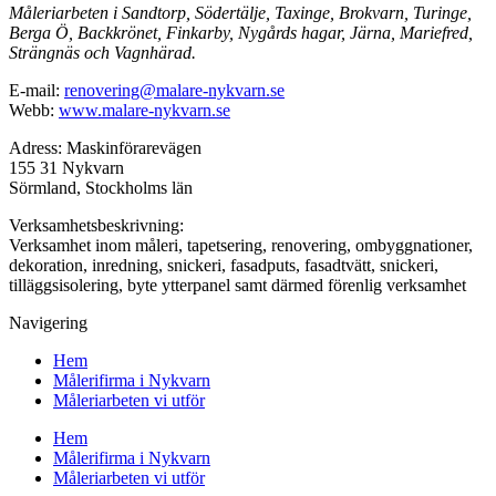
Måleriarbeten i Sandtorp, Södertälje, Taxinge, Brokvarn, Turinge,
Berga Ö, Backkrönet, Finkarby, Nygårds hagar, Järna, Mariefred,
Strängnäs och Vagnhärad.
E-mail:
renovering@malare-nykvarn.se
Webb:
www.malare-nykvarn.se
Adress: Maskinförarevägen
155 31 Nykvarn
Sörmland, Stockholms län
Verksamhetsbeskrivning:
Verksamhet inom måleri, tapetsering, renovering, ombyggnationer,
dekoration, inredning, snickeri, fasadputs, fasadtvätt, snickeri,
tilläggsisolering, byte ytterpanel samt därmed förenlig verksamhet
Navigering
Hem
Målerifirma i Nykvarn
Måleriarbeten vi utför
Hem
Målerifirma i Nykvarn
Måleriarbeten vi utför