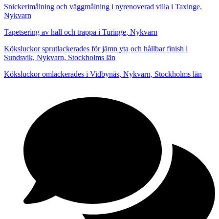
Snickerimålning och väggmålning i nyrenoverad villa i Taxinge,
Nykvarn
Tapetsering av hall och trappa i Turinge, Nykvarn
Köksluckor sprutlackerades för jämn yta och hållbar finish i
Sundsvik, Nykvarn, Stockholms län
Köksluckor omlackerades i Vidbynäs, Nykvarn, Stockholms län