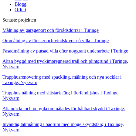
Blogg
Offert
Senaste projekten
Målning av garageport och förrådsdörrar i Turinge
Ommålning av fönster och vindskivor på villa i Turinge
Fasadmålning av putsad villa efter noggrant underarbete i Turinge
Altan byggd med tryckimpregnerad trall och plintgrund i Turinge,
Nykvarn
Trapphusrenovering med spackling, målning och nya socklar i
Taxinge, Nykvarn
Trapphusmålning med slitstark färg i flerfamiljshus i Taxinge,
Nykvarn
Altanräcke och pergola ommålades för hållbart skydd i Taxinge,
Nykvarn
Invändig takmålning i badrum med mögelskyddsfärg i Taxinge,
Nykvarn