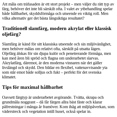
Att måla om träfasaden är ett stort projekt – men väljer du rätt typ av
färg, behöver det inte bli särskilt ofta. I valet av ytbehandling spelar
både hållbarhet, skyddsförmåga och utseende en viktig roll. Men
vilka alternativ ger det bästa långsiktiga resultatet?
Traditionell slamfärg, modern akrylat eller klassisk
oljefärg?
Slamfärg är känd för sitt klassiska utseende och sin miljövänlighet,
men behöver målas om relativt ofta, särskilt på utsatta lägen.
Oljefärg älskas för sin djupa kulör och penetrerande förmåga, men
kan med åren bli spröd och flagna om underarbetet slarvas.
Akrylatfärg, däremot, är den moderna vinnaren när det gäller
livslängd och skydd. Den bildar en flexibel, vattenavvisande yta
som står emot både solljus och fukt – perfekt för det svenska
klimatet.
Tips för maximal hållbarhet
Oavsett färgtyp är underarbetet avgörande. Tvätta, skrapa och
grundmåla noggrant – då får färgen allra bäst fäste och klarar
påfrestningar i många år framöver. Kom ihåg att miljöpåverkan, som
väderstreck och vegetation intill huset, också spelar in.